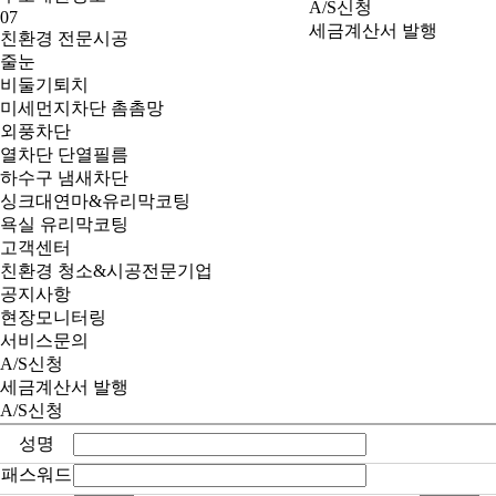
A/S신청
07
세금계산서 발행
친환경 전문시공
줄눈
비둘기퇴치
미세먼지차단 촘촘망
외풍차단
열차단 단열필름
하수구 냄새차단
싱크대연마&유리막코팅
욕실 유리막코팅
고객센터
친환경 청소&시공전문기업
공지사항
현장모니터링
서비스문의
A/S신청
세금계산서 발행
A/S신청
성명
패스워드