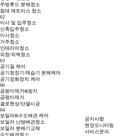
주방후드 분해청소
침대 매트리스 청소
02
이사 및 입주청소
신축입주청소
이사청소
거주청소
인테리어청소
외창/외벽청소
03
공기질 케어
공기청정기/제습기 분해케어
공기정화장치 케어
06
곰팡이제거&방지
곰팡이제거
결로현상/단열시공
04
보일러&수도배관 케어
공지사항
보일러 난방배관청소
현장모니터링
보일러 분배기교체
서비스문의
수도배관청소