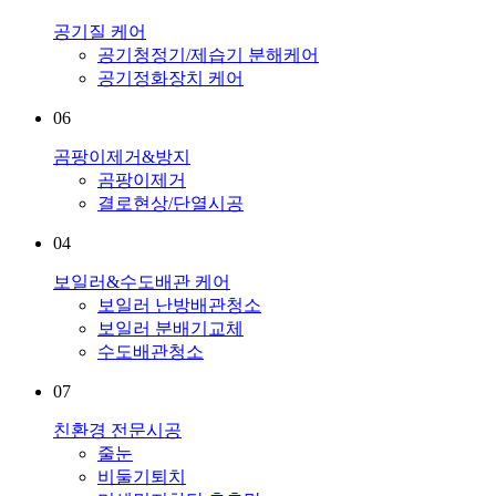
공기질 케어
공기청정기/제습기 분해케어
공기정화장치 케어
06
곰팡이제거&방지
곰팡이제거
결로현상/단열시공
04
보일러&수도배관 케어
보일러 난방배관청소
보일러 분배기교체
수도배관청소
07
친환경 전문시공
줄눈
비둘기퇴치