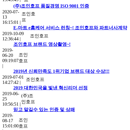
(주)조인호프 품질경영 ISO 9001 인증
2020-07-
조인호
13
프
16:15:01
|
E-마트 e홈케어 서비스 런칭~! 조인호프와 파트너사계약
2019-10-09
조인호프
12:36:44
|
조인호프 브랜드 영상촬영~!
2019-
조인
06-20
09:19:07
호프
|
2019년 신뢰만족도 1위기업 브랜드 대상 수상!!!
2019-07-01
조인호프
14:27:42
|
2019 대한민국을 빛낸 혁신리더 선정
2019-06-
(주)조
25
인호프
10:56:51
|
믿고 맡길수 있는 인증 및 상패
2019-
조인
08-17
15:01:00
호프