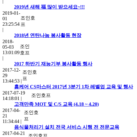
|
2019년 새해 福 많이 받으세요~!!!
2019-01-
조인호
01
23:25:54
프
|
2018년 연탄나눔 봉사활동 현장
2018-
조인
05-03
13:01:09
호프
|
2017 하반기 재능기부 봉사활동 행사
2017-12-
조인호
29
프
13:44:53
|
홈케어 CS마스터 2017년 3분기 1차 레벨업 교육 및 행사
2017-07-19
조인호프
14:18:01
|
고객만족 MOT 및 C/S 교육 (4.18 ~ 4.20)
2017-04-
조인호
21
프
11:34:44
|
음식물처리기 설치 전국 서비스 시행 전 전문교육
2017-04-21
조인호프