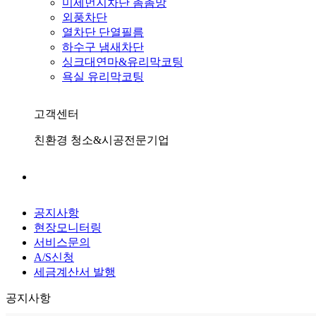
미세먼지차단 촘촘망
외풍차단
열차단 단열필름
하수구 냄새차단
싱크대연마&유리막코팅
욕실 유리막코팅
고객센터
친환경 청소&시공전문기업
공지사항
현장모니터링
서비스문의
A/S신청
세금계산서 발행
공지사항